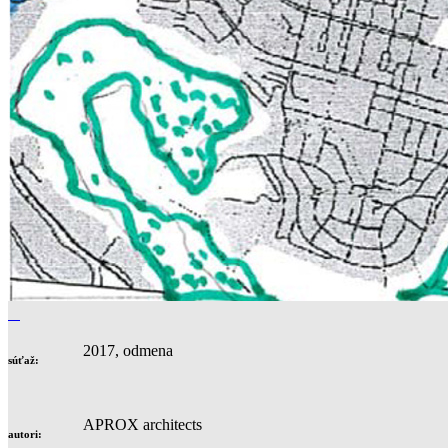
2017, odmena
súťaž:
APROX architects
autori: