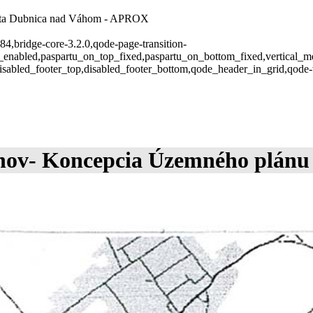
esta Dubnica nad Váhom - APROX
084,bridge-core-3.2.0,qode-page-transition-
u_enabled,paspartu_on_top_fixed,paspartu_on_bottom_fixed,vertical_
isabled_footer_top,disabled_footer_bottom,qode_header_in_grid,qode-
vrhov- Koncepcia Územného plán