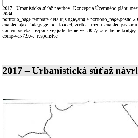
2017 - Urbanistická súťaž návrhov- Koncepcia Územného plánu m
2084
portfolio_page-template-default,single,single-portfolio_page,postid-2
enabled,ajax_fade,page_not_loaded,,vertical_menu_enabled,paspart
content-sidebar-responsive,qode-theme-ver-30.7,qode-theme-bridge,d
comp-ver-7.9,vc_responsive
2017 – Urbanistická súťaž ná