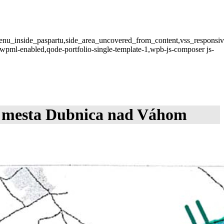
menu_inside_paspartu,side_area_uncovered_from_content,vss_responsi
wpml-enabled,qode-portfolio-single-template-1,wpb-js-composer js-
u mesta Dubnica nad Váhom