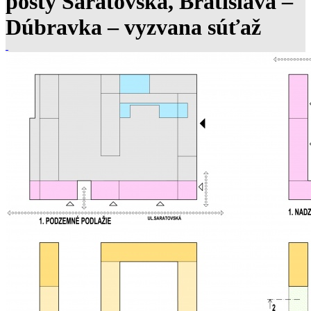
pošty Saratovská, Bratislava –
Dúbravka – vyzvana súťaž