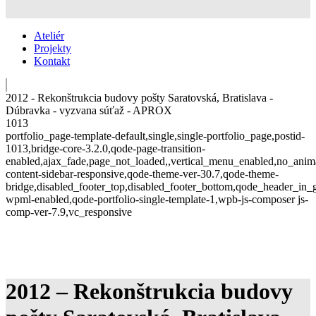
Ateliér
Projekty
Kontakt
2012 - Rekonštrukcia budovy pošty Saratovská, Bratislava -
Dúbravka - vyzvana súťaž - APROX
1013
portfolio_page-template-default,single,single-portfolio_page,postid-
1013,bridge-core-3.2.0,qode-page-transition-
enabled,ajax_fade,page_not_loaded,,vertical_menu_enabled,no_anim
content-sidebar-responsive,qode-theme-ver-30.7,qode-theme-
bridge,disabled_footer_top,disabled_footer_bottom,qode_header_in_g
wpml-enabled,qode-portfolio-single-template-1,wpb-js-composer js-
comp-ver-7.9,vc_responsive
2012 – Rekonštrukcia budovy